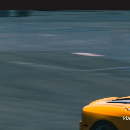
Va
kl