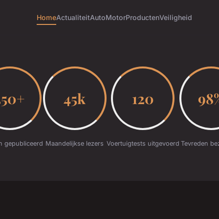
Home
Actualiteit
Auto
Motor
Producten
Veiligheid
350+
45k
120
98
n gepubliceerd
Maandelijkse lezers
Voertuigtests uitgevoerd
Tevreden be