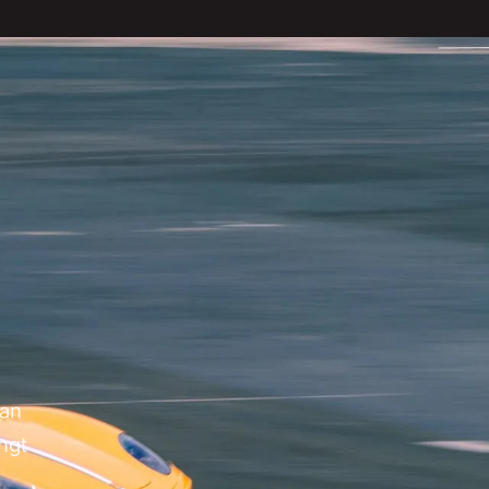
van
ngt