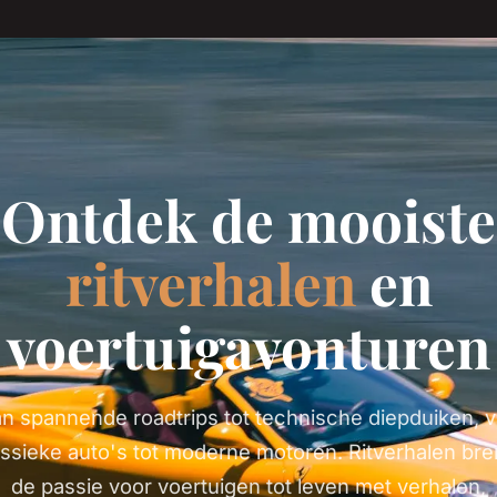
Ontdek de mooiste
ritverhalen
en
voertuigavonturen
n spannende roadtrips tot technische diepduiken, 
assieke auto's tot moderne motoren. Ritverhalen bre
de passie voor voertuigen tot leven met verhalen,