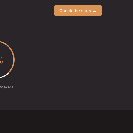
Check the stats →
%
zoekers