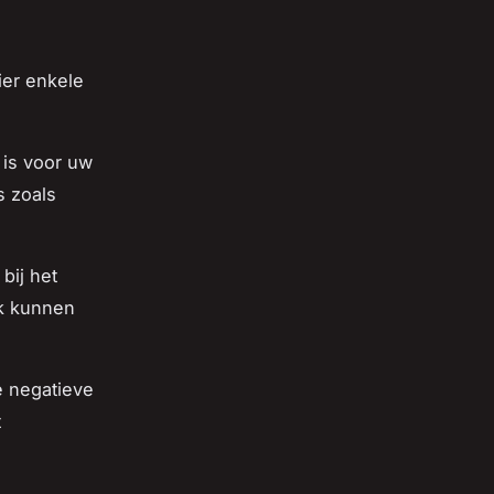
ier enkele
 is voor uw
s zoals
bij het
jk kunnen
e negatieve
t