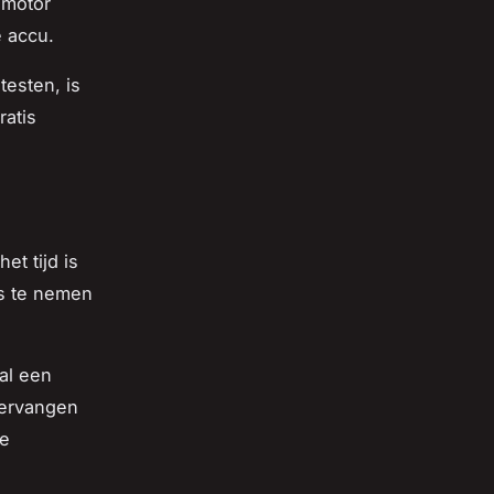
 motor
e accu.
testen, is
ratis
t tijd is
us te nemen
al een
 vervangen
ke