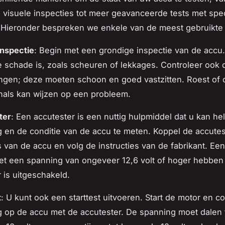
visuele inspecties tot meer geavanceerde tests met spe
. Hieronder bespreken we enkele van de meest gebruikt
inspectie
: Begin met een grondige inspectie van de accu. 
e schade is, zoals scheuren of lekkages. Controleer ook 
ingen; deze moeten schoon en goed vastzitten. Roest of 
nals kan wijzen op een probleem.
ter
: Een accutester is een nuttig hulpmiddel dat u kan he
 en de conditie van de accu te meten. Koppel de accutes
s van de accu en volg de instructies van de fabrikant. Ee
t een spanning van ongeveer 12,6 volt of hoger hebbe
 is uitgeschakeld.
t
: U kunt ook een starttest uitvoeren. Start de motor en c
 op de accu met de accutester. De spanning moet dalen 