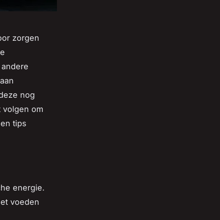
oor zorgen
de
 andere
 aan
 deze nog
t volgen om
en tips
che energie.
het voeden