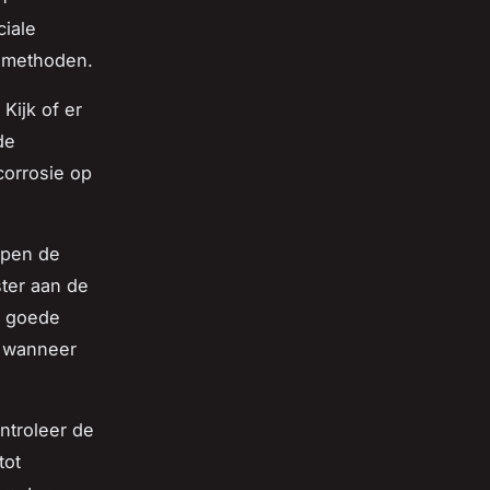
ciale
e methoden.
Kijk of er
de
corrosie op
lpen de
ter aan de
n goede
n wanneer
ontroleer de
tot