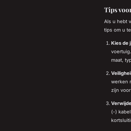
Tips voo
Als u hebt 
tips om u te
Kies de 
voertuig
maat, ty
Veilighe
werken m
zijn voo
Verwijd
(-) kabe
kortslui