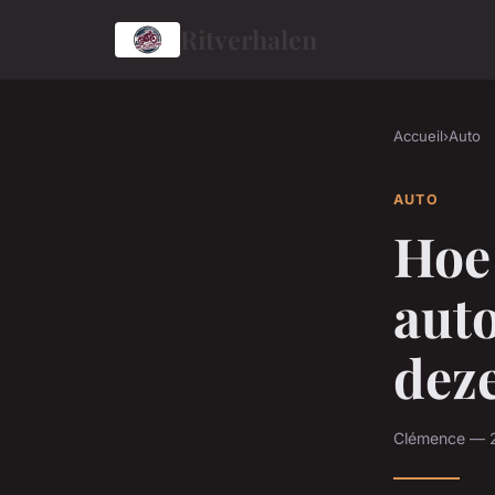
Ritverhalen
Accueil
›
Auto
AUTO
Hoe 
aut
dez
Clémence — 24