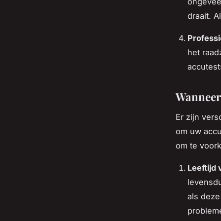
ongeveer
draait. 
Professi
het raad
accutest
Wanneer 
Er zijn ver
om uw accu 
om te voork
Leeftijd
levensdu
als deze
problem