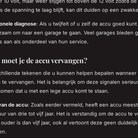
 10 volt, maar weer stijgen tot boven de 12 volt zodra de
Als de spanning te laag blijft, kan dit duiden op een zwakk
onele diagnose
: Als u twijfelt of u zelf de accu goed kunt 
zaam om naar een garage te gaan. Veel garages bieden g
s aan als onderdeel van hun service.
moet je de accu vervangen?
schillende tekenen die u kunnen helpen bepalen wanneer he
te vervangen. Het is belangrijk om deze signalen serie
omen dat u met een lege accu komt te staan.
 van de accu
: Zoals eerder vermeld, heeft een accu meest
ur van drie tot vijf jaar. Het is verstandig om de accu te
 ouder is dan vijf jaar, ook al vertoont deze geen duidelij
en.