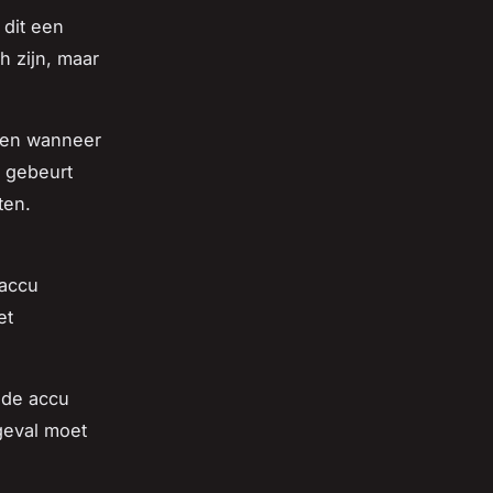
 dit een
h zijn, maar
mmen wanneer
t gebeurt
ten.
 accu
et
m de accu
 geval moet