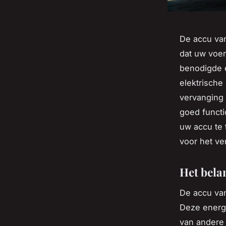
De accu van
dat uw voer
benodigde e
elektrische
vervanging 
goed functi
uw accu te 
voor het ve
Het bela
De accu van
Deze energi
van andere 