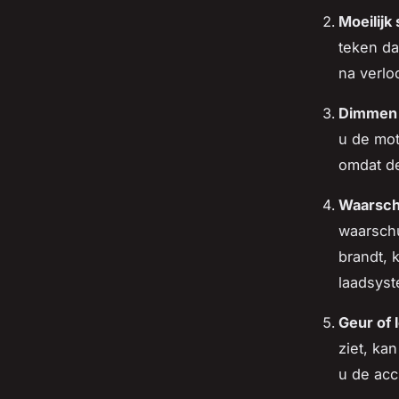
Moeilijk
teken da
na verlo
Dimmen 
u de mot
omdat de
Waarsch
waarschu
brandt, 
laadsys
Geur of 
ziet, ka
u de acc