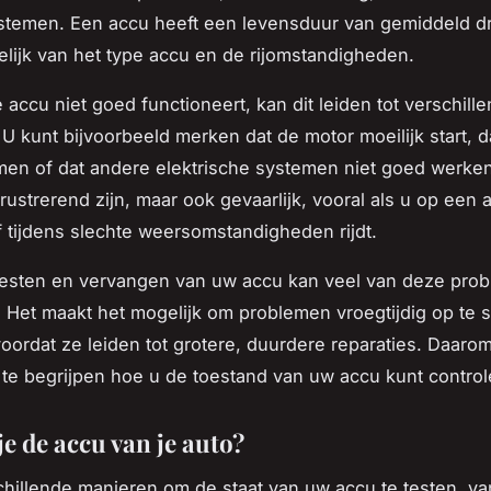
stemen. Een accu heeft een levensduur van gemiddeld drie
kelijk van het type accu en de rijomstandigheden.
accu niet goed functioneert, kan dit leiden tot verschill
U kunt bijvoorbeeld merken dat de motor moeilijk start, d
men of dat andere elektrische systemen niet goed werken
frustrerend zijn, maar ook gevaarlijk, vooral als u op een
f tijdens slechte weersomstandigheden rijdt.
 testen en vervangen van uw accu kan veel van deze pro
Het maakt het mogelijk om problemen vroegtijdig op te 
oordat ze leiden tot grotere, duurdere reparaties. Daarom
 te begrijpen hoe u de toestand van uw accu kunt control
je de accu van je auto?
schillende manieren om de staat van uw accu te testen, va