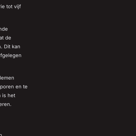
 tot vijf
ende
at de
. Dit kan
 afgelegen
blemen
sporen en te
 is het
eren.
n