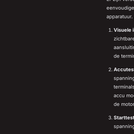
eenvoudige 
apparatuur
Visuele 
zichtbar
aansluit
de termi
Accutes
spanning
terminal
accu moe
de motor
Starttes
spanning